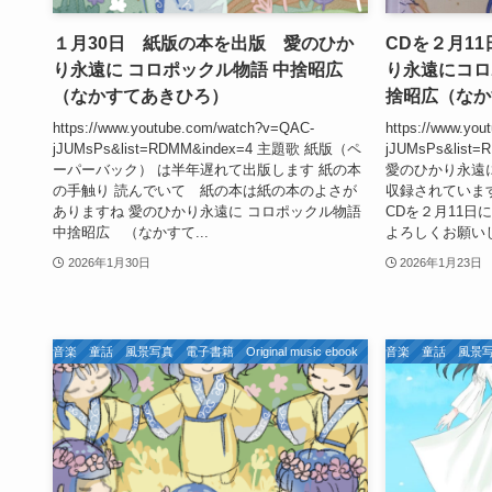
１月30日 紙版の本を出版 愛のひか
CDを２月1
り永遠に コロポックル物語 中捨昭広
り永遠にコロ
（なかすてあきひろ）
捨昭広（なか
https://www.youtube.com/watch?v=QAC-
https://www.yo
jJUMsPs&list=RDMM&index=4 主題歌 紙版（ペ
jJUMsPs&list=R
ーパーバック） は半年遅れて出版します 紙の本
愛のひかり永遠
の手触り 読んでいて 紙の本は紙の本のよさが
収録されていま
ありますね 愛のひかり永遠に コロポックル物語
CDを２月11日
中捨昭広 （なかすて...
よろしくお願いします
2026年1月30日
2026年1月23日
ジナル 音楽 童話 風景写真 電子書籍 Original music ebook
私のオリジナル 音楽 童話 風景写真 電子書