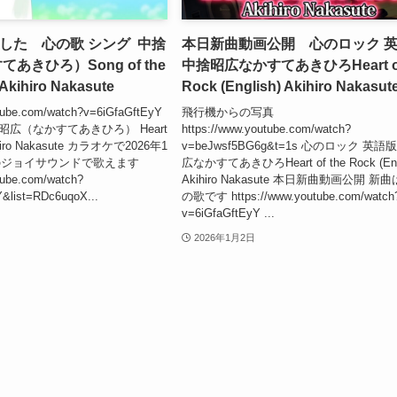
した 心の歌 シング 中捨
本日新曲動画公開 心のロック 
あきひろ）Song of the
中捨昭広なかすてあきひろHeart of
Akihiro Nakasute
Rock (English) Akihiro Nakasut
utube.com/watch?v=6iGfaGftEyY
飛行機からの写真
昭広（なかすてあきひろ） Heart
https://www.youtube.com/watch?
kihiro Nakasute カラオケで2026年1
v=beJwsf5BG6g&t=1s 心のロック 英語
のジョイサウンドで歌えます
広なかすてあきひろHeart of the Rock (Eng
tube.com/watch?
Akihiro Nakasute 本日新曲動画公開 新
list=RDc6uqoX...
の歌です https://www.youtube.com/watch
v=6iGfaGftEyY ...
2026年1月2日