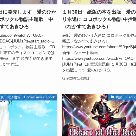
1日に発売します 愛のひか
１月30日 紙版の本を出版 愛
ポックル物語主題歌 中
り永遠に コロポックル物語 中
すてあきひろ
（なかすてあきひろ）
utube.com/watch?v=QAC-
表紙 愛のひかり永遠に コロポックル物
DQAC-jJUMsPs&start_radio=1
昭広（なかすてあきひろ）
にコロポックル物語主題歌 CD
https://www.youtube.com/shorts/S0qrzB
す 東京のディスクユニオンでは
新作 ショート動画
に発売します 現在予約できます
https://www.youtube.com/watch?v=QAC-
 htt...
jJUMsPs&t=1s 童話主題曲 １月30日 
を出版します 愛のひかり永...
2026年1月20日
籍 Original music ebook
農業 – Agricu