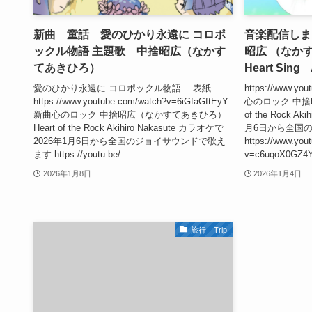
新曲 童話 愛のひかり永遠に コロポ
音楽配信しま
ックル物語 主題歌 中捨昭広（なかす
昭広 （なかすて
てあきひろ）
Heart Sing 
愛のひかり永遠に コロポックル物語 表紙
https://www.yo
https://www.youtube.com/watch?v=6iGfaGftEyY
心のロック 中捨
新曲心のロック 中捨昭広（なかすてあきひろ）
of the Rock A
Heart of the Rock Akihiro Nakasute カラオケで
月6日から全国
2026年1月6日から全国のジョイサウンドで歌え
https://www.you
ます https://youtu.be/...
v=c6uqoX0GZ4Y&
2026年1月8日
2026年1月4日
旅行 Trip