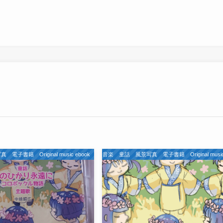
籍 Original music ebook
私のオリジナル 音楽 童話 風景写真 電子書籍 Original music 