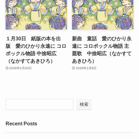
１月30日 紙版の本を出
新曲 童話 愛のひかり永
版 愛のひかり永遠に コロ
遠に コロポックル物語 主
ポックル物語 中捨昭広
題歌 中捨昭広（なかすて
（なかすてあきひろ）
あきひろ）
2026年1月20日
2026年1月8日
検索
Recent Posts