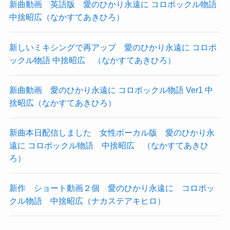
新曲動画 英語版 愛のひかり永遠に コロポックル物語
中捨昭広（なかすてあきひろ）
新しいミキシングで再アップ 愛のひかり永遠に コロポ
ックル物語 中捨昭広 （なかすてあきひろ）
新曲動画 愛のひかり永遠に コロポックル物語 Ver1 中
捨昭広（なかすてあきひろ）
新曲本日配信しました 女性ボーカル版 愛のひかり永
遠に コロポックル物語 中捨昭広 （なかすてあきひ
ろ）
新作 ショート動画２個 愛のひかり永遠に コロポッ
クル物語 中捨昭広（ナカステアキヒロ）