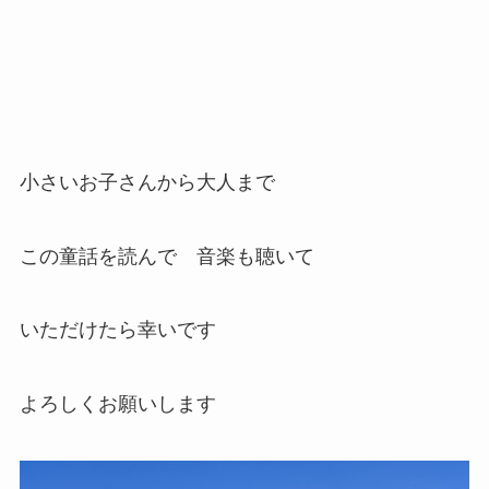
小さいお子さんから大人まで
この童話を読んで 音楽も聴いて
いただけたら幸いです
よろしくお願いします