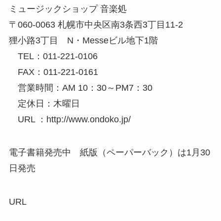
ミュージックショップ 音楽処
〒060-0063 札幌市中央区南3条西3丁目11-2
狸小路3丁目 N・Messeビル地下1階
TEL：011-221-0106
FAX：011-221-0161
営業時間：AM 10：30～PM7：30
定休日：木曜日
URL ：http://www.ondoko.jp/
電子書籍発売中 紙版（ペーパーバック）は1月30
日発売
URL