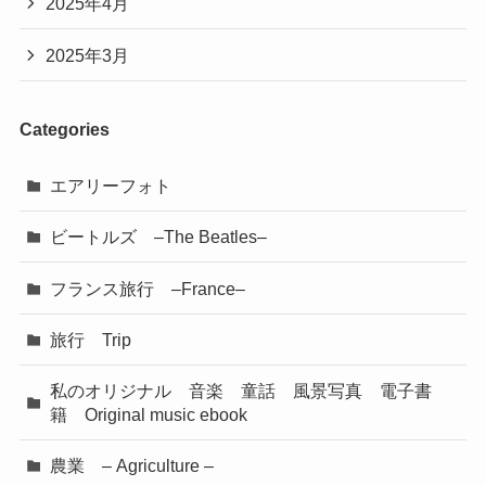
2025年4月
2025年3月
Categories
エアリーフォト
ビートルズ –The Beatles–
フランス旅行 –France–
旅行 Trip
私のオリジナル 音楽 童話 風景写真 電子書
籍 Original music ebook
農業 – Agriculture –