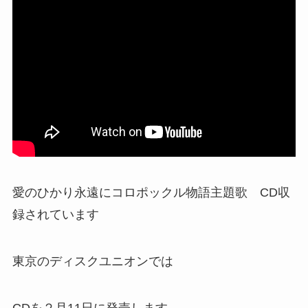
愛のひかり永遠にコロポックル物語主題歌 CD収
録されています
東京のディスクユニオンでは
CDを２月11日に発売します