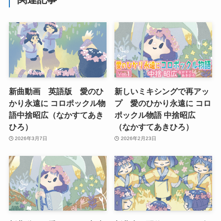
新曲動画 英語版 愛のひ
新しいミキシングで再アッ
かり永遠に コロポックル物
プ 愛のひかり永遠に コロ
語中捨昭広（なかすてあき
ポックル物語 中捨昭広
ひろ）
（なかすてあきひろ）
2026年3月7日
2026年2月23日