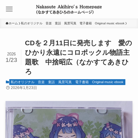
ホーム
私のオリジナル 音楽 童話 風景写真 電子書籍 Original music ebook
CDを２月11日に発売します 愛の
ひかり永遠にコロポックル物語主
2026
1/23
題歌 中捨昭広（なかすてあきひ
ろ
私のオリジナル 音楽 童話 風景写真 電子書籍 Original music ebook
2026年1月23日