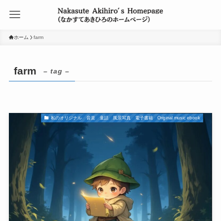
ホーム
farm
farm
– tag –
私のオリジナル 音楽 童話 風景写真 電子書籍 Original music ebook