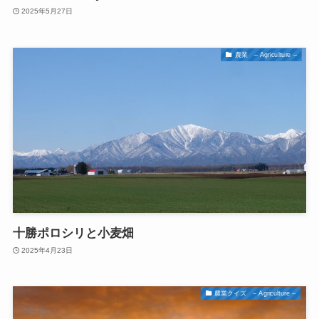
2025年5月27日
農業 – Agriculture –
十勝ポロシリと小麦畑
2025年4月23日
農業クイズ – Agriculture –