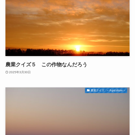
農業クイズ５ この作物なんだろう
2025年3月30日
農業クイズ – Agriculture –