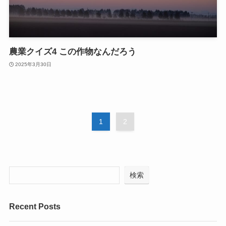
農業クイズ4 この作物なんだろう
2025年3月30日
1
2
検索
Recent Posts