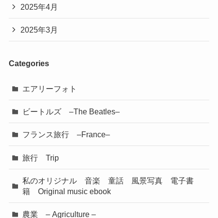
2025年4月
2025年3月
Categories
エアリーフォト
ビートルズ –The Beatles–
フランス旅行 –France–
旅行 Trip
私のオリジナル 音楽 童話 風景写真 電子書
籍 Original music ebook
農業 – Agriculture –