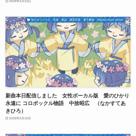
2026年2月13日
私のオリジナル 音楽 童話 風景写真 電子書籍 Original music ebook
新曲本日配信しました 女性ボーカル版 愛のひかり
永遠に コロポックル物語 中捨昭広 （なかすてあ
きひろ）
2026年2月10日