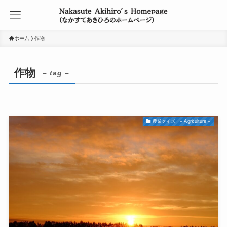
ホーム
作物
作物
– tag –
農業クイズ – Agriculture –