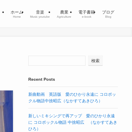
ホーム
音楽
農業
電子書籍
ブログ
Home
Music youtube
Agriculture
e-book
Blog
検索
Recent Posts
新曲動画 英語版 愛のひかり永遠に コロポッ
クル物語中捨昭広（なかすてあきひろ）
新しいミキシングで再アップ 愛のひかり永遠
に コロポックル物語 中捨昭広 （なかすてあき
ひろ）