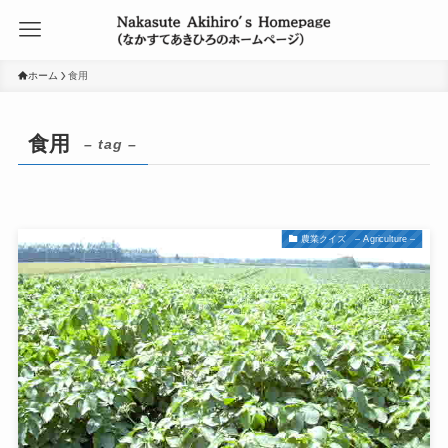
ホーム
食用
食用
– tag –
農業クイズ – Agriculture –