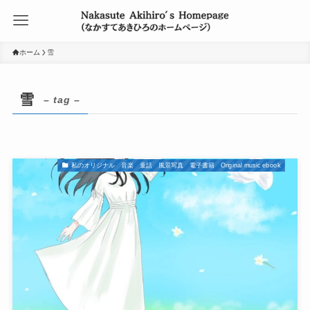
ホーム
雪
雪
– tag –
私のオリジナル 音楽 童話 風景写真 電子書籍 Original music ebook