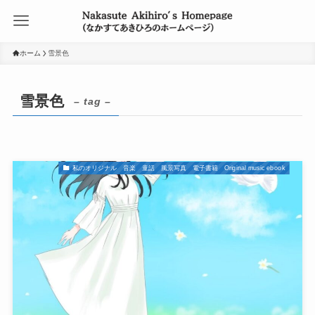
ホーム
雪景色
雪景色
– tag –
私のオリジナル 音楽 童話 風景写真 電子書籍 Original music ebook