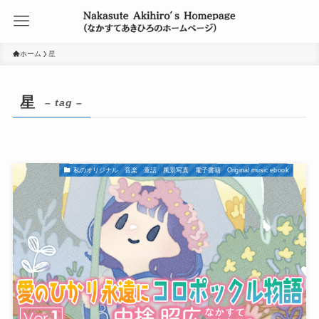
ホーム
星
星
– tag –
私のオリジナル 音楽 童話 風景写真 電子書籍 Original music ebook