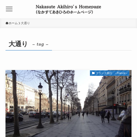
ホーム
大通り
大通り
– tag –
フランス旅行 –France–