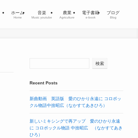
ホーム
音楽
農業
電子書籍
ブログ
Home
Music youtube
Agriculture
e-book
Blog
検索
Recent Posts
新曲動画 英語版 愛のひかり永遠に コロポッ
クル物語中捨昭広（なかすてあきひろ）
新しいミキシングで再アップ 愛のひかり永遠
に コロポックル物語 中捨昭広 （なかすてあき
ひろ）